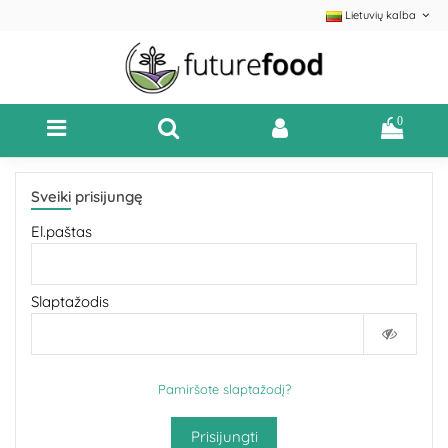
Lietuvių kalba
0
Sveiki prisijungę
El.paštas
Slaptažodis
Pamiršote slaptažodį?
Prisijungti