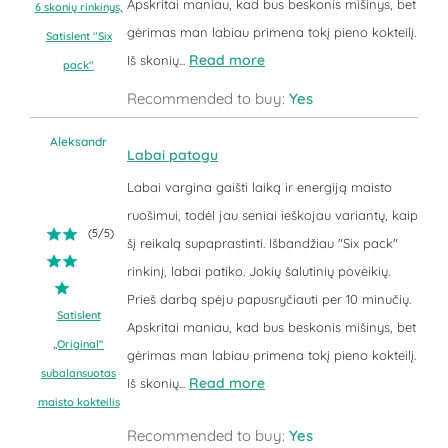
Apskritai maniau, kad bus beskonis mišinys, bet
6 skonių rinkinys,
gėrimas man labiau primena tokį pieno kokteilį.
Satislent "Six
Read more
Iš skonių...
pack"
Recommended to buy:
Yes
Aleksandr
Labai patogu
Labai vargina gaišti laiką ir energiją maisto
ruošimui, todėl jau seniai ieškojau variantų, kaip
(
5
/
5
)
šį reikalą supaprastinti. Išbandžiau "Six pack"
rinkinį, labai patiko. Jokių šalutinių poveikių.
Prieš darbą spėju papusryčiauti per 10 minučių.
Satislent
Apskritai maniau, kad bus beskonis mišinys, bet
„Original“
gėrimas man labiau primena tokį pieno kokteilį.
subalansuotas
Read more
Iš skonių...
maisto kokteilis
Recommended to buy:
Yes