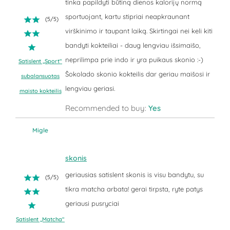
tinka papildyti būtiną dienos kalorijų normą
sportuojant, kartu stipriai neapkraunant
(
5
/
5
)
virškinimo ir taupant laiką. Skirtingai nei keli kiti
bandyti kokteiliai - daug lengviau išsimaišo,
neprilimpa prie indo ir yra puikaus skonio :-)
Satislent „Sport“
Šokolado skonio kokteilis dar geriau maišosi ir
subalansuotas
lengviau geriasi.
maisto kokteilis
Recommended to buy:
Yes
Migle
skonis
geriausias satislent skonis is visu bandytu, su
(
5
/
5
)
tikra matcha arbata! gerai tirpsta, ryte patys
geriausi pusryciai
Satislent „Matcha“