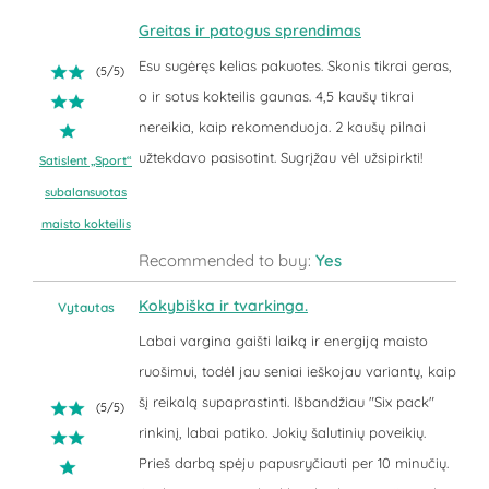
Greitas ir patogus sprendimas
Esu sugėręs kelias pakuotes. Skonis tikrai geras,
(
5
/
5
)
o ir sotus kokteilis gaunas. 4,5 kaušų tikrai
nereikia, kaip rekomenduoja. 2 kaušų pilnai
užtekdavo pasisotint. Sugrįžau vėl užsipirkti!
Satislent „Sport“
subalansuotas
maisto kokteilis
Recommended to buy:
Yes
Kokybiška ir tvarkinga.
Vytautas
Labai vargina gaišti laiką ir energiją maisto
ruošimui, todėl jau seniai ieškojau variantų, kaip
šį reikalą supaprastinti. Išbandžiau "Six pack"
(
5
/
5
)
rinkinį, labai patiko. Jokių šalutinių poveikių.
Prieš darbą spėju papusryčiauti per 10 minučių.