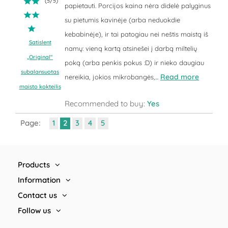
(
5
/
5
)
papietauti. Porcijos kaina nėra didelė palyginus
su pietumis kavinėje (arba neduokdie
kebabinėje), ir tai patogiau nei neštis maistą iš
Satislent
namų: vieną kartą atsinešei į darbą miltelių
„Original“
poką (arba penkis pokus :D) ir nieko daugiau
subalansuotas
Read more
nereikia, jokios mikrobangės,...
maisto kokteilis
Recommended to buy:
Yes
Page:
1
2
3
4
5
Products
Information
Contact us
Follow us