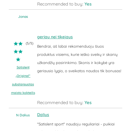
Recommended to buy:
Yes
Jonas
geriau nei tikejaus
(
5
/
5
)
Bendrai, aš labai rekomenduoju šiuos
produktus visiems, kurie ieško sveikų ir skanių
užkandžių pasirinkimo. Skonis ir kokybė yra
Satislent
geriausio lygio, o sveikatos naudos tik bonusas!
„Original“
subalansuotas
maisto kokteilis
Recommended to buy:
Yes
Dalius
N Dalius
"Satislent sport" naudoju reguliariai - puikiai