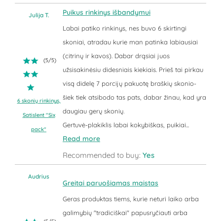
Puikus rinkinys išbandymui
Julija T.
Labai patiko rinkinys, nes buvo 6 skirtingi
skoniai, atradau kurie man patinka labiausiai
(citrinų ir kavos). Dabar drąsiai juos
(
5
/
5
)
užsisakinėsiu didesniais kiekiais. Prieš tai pirkau
visą didelę 7 porcijų pakuotę braškių skonio-
šiek tiek atsibodo tas pats, dabar žinau, kad yra
6 skonių rinkinys,
daugiau gerų skonių.
Satislent "Six
Gertuvė-plakiklis labai kokybiškas, puikiai...
pack"
Read more
Recommended to buy:
Yes
Audrius
Greitai paruošiamas maistas
Geras produktas tiems, kurie neturi laiko arba
galimybių "tradiciškai" papusryčiauti arba