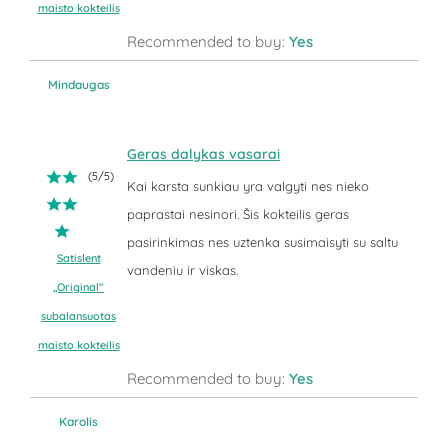
maisto kokteilis
Recommended to buy:
Yes
Mindaugas
Geras dalykas vasarai
(
5
/
5
)
Kai karsta sunkiau yra valgyti nes nieko
paprastai nesinori. Šis kokteilis geras
pasirinkimas nes uztenka susimaisyti su saltu
Satislent
vandeniu ir viskas.
„Original“
subalansuotas
maisto kokteilis
Recommended to buy:
Yes
Karolis