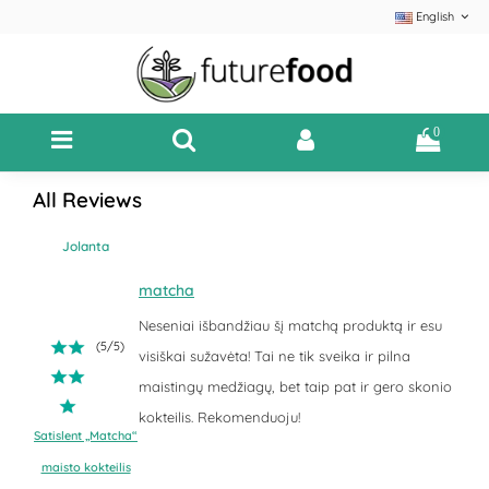
English
0
All Reviews
Jolanta
matcha
Neseniai išbandžiau šį matchą produktą ir esu
(
5
/
5
)
visiškai sužavėta! Tai ne tik sveika ir pilna
maistingų medžiagų, bet taip pat ir gero skonio
kokteilis. Rekomenduoju!
Satislent „Matcha“
maisto kokteilis