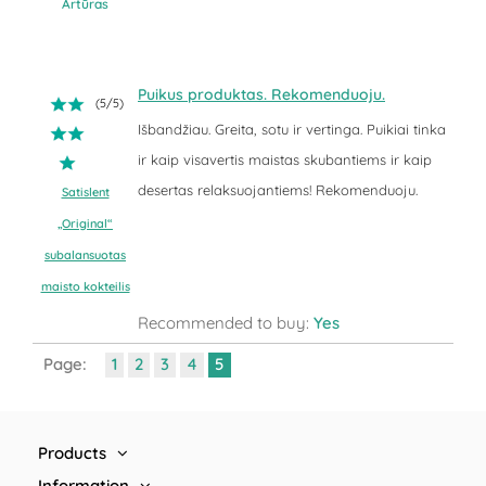
Artūras
Puikus produktas. Rekomenduoju.
(
5
/
5
)
Išbandžiau. Greita, sotu ir vertinga. Puikiai tinka
ir kaip visavertis maistas skubantiems ir kaip
desertas relaksuojantiems! Rekomenduoju.
Satislent
„Original“
subalansuotas
maisto kokteilis
Recommended to buy:
Yes
Page:
1
2
3
4
5
Products
Information