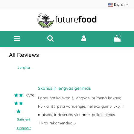
English
0
All Reviews
Jurgita
Skanus ir lengvas gėrimas
(
5
/
5
)
Labai patiko skonis, lengvas, primena kakavą.
Puikiai ištirpsta vandenyje, nelieka gumuliukų. Ir
maistas, ir desertas viename, puikūs pietūs.
Satislent
Tikrai rekomenduoju!
„Original“