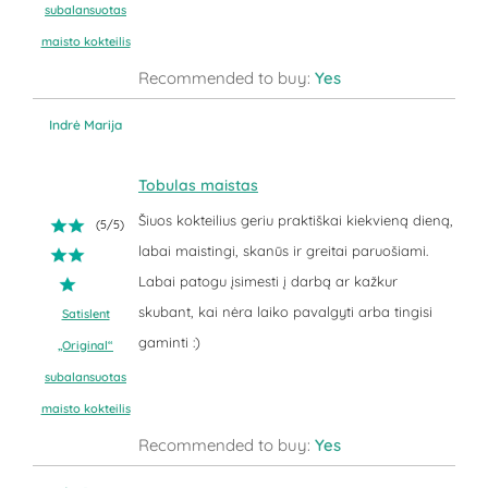
subalansuotas
maisto kokteilis
Recommended to buy:
Yes
Indrė Marija
Tobulas maistas
Šiuos kokteilius geriu praktiškai kiekvieną dieną,
(
5
/
5
)
labai maistingi, skanūs ir greitai paruošiami.
Labai patogu įsimesti į darbą ar kažkur
skubant, kai nėra laiko pavalgyti arba tingisi
Satislent
gaminti :)
„Original“
subalansuotas
maisto kokteilis
Recommended to buy:
Yes