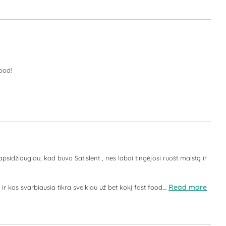
ood!
psidžiaugiau, kad buvo Satislent , nes labai tingėjosi ruošt maistą ir
Read more
r kas svarbiausia tikra sveikiau už bet kokį fast food....