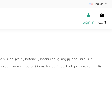
English
Sign in
Cart
išusi dėl įvairių batonėlių (tačiau daugumą jų labai saldūs ir
 saldumynams ir batonėliams, tačiau žinau, kad galiu drąsiai rinktis