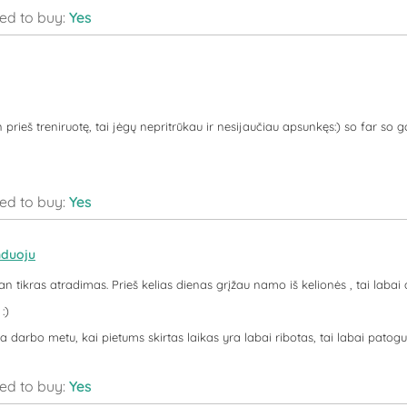
d to buy:
Yes
prieš treniruotę, tai jėgų nepritrūkau ir nesijaučiau apsunkęs:) so far so g
d to buy:
Yes
duoju
n tikras atradimas. Prieš kelias dienas grįžau namo iš kelionės , tai labai a
:)
a darbo metu, kai pietums skirtas laikas yra labai ribotas, tai labai patogu i
d to buy:
Yes