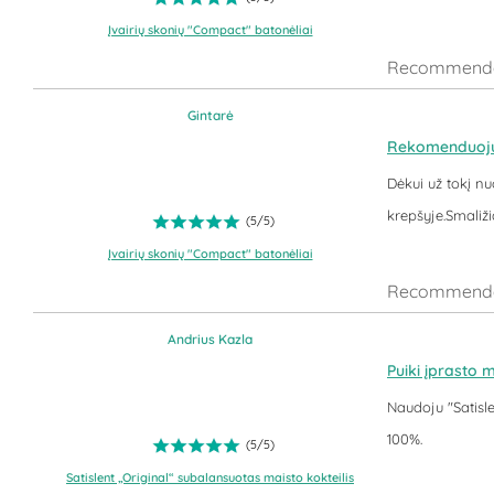
Įvairių skonių "Compact" batonėliai
Recommende
Gintarė
Rekomenduoju
Dėkui už tokį n
krepšyje.Smaliž
(
5
/
5
)
Įvairių skonių "Compact" batonėliai
Recommende
Andrius Kazla
Puiki įprasto 
Naudoju "Satisle
100%.
(
5
/
5
)
Satislent „Original“ subalansuotas maisto kokteilis