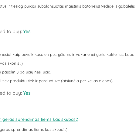
tus ir tiesiog puikiai subalansuotas maistinis batonėlis! Nedidelis gabalėlis 
d to buy:
Yes
esiai kaip beveik kasdien pusryčiams ir vakarienei geriu kokteilius. Labai 
vos skonis ;)
pašalinių pojučių nesijučia.
i tiek produktu tiek ir parduotuve (atsiunčia per kelias dienas)
d to buy:
Yes
ir geras sprendimas tiems kas skuba! :)
 geras sprendimas tiems kas skuba! :)