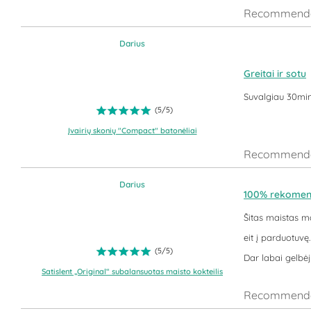
Recommende
Darius
Greitai ir sotu
Suvalgiau 30min 
(
5
/
5
)
Įvairių skonių "Compact" batonėliai
Recommende
Darius
100% rekomen
Šitas maistas ma
eit į parduotuvę. 
(
5
/
5
)
Dar labai gelbėj
Satislent „Original“ subalansuotas maisto kokteilis
Recommende