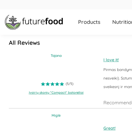
Products
Nutritio
All Reviews
Tajana
I love it!
Pirmas bandymas!
nesveiki). Sotum
(
5
/
5
)
sveikesnį ir man
Įvairių skonių "Compact" batonėliai
Recommende
Miglė
Great!