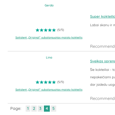
Gerda
Super kokteilia
Labai skanu ir 
(
5
/
5
)
Satislent „Original“ subalansuotas maisto kokteilis
Recommende
Lina
Sveikas spren
Šie kokteiliai -
nepakeičiami pus
(
5
/
5
)
dar įsidedu uogų 
Satislent „Original“ subalansuotas maisto kokteilis
Recommende
Page:
1
2
3
4
5