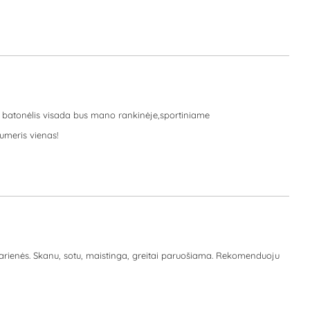
is batonėlis visada bus mano rankinėje,sportiniame
umeris vienas!
 vakarienės. Skanu, sotu, maistinga, greitai paruošiama. Rekomenduoju