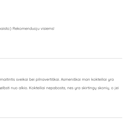
 maisto:) Rekomenduoju visiems!
maitintis sveikai bei pilnavertiškai. Asmeniškai man kokteiliai yra
lbsti nuo alkio. Kokteiliai nepabosta, nes yra skirtingų skonių, o jei