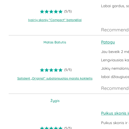
Labai gardus, so
(
5
/
5
)
Įvairių skonių "Compact" batonėliai
Recommende
Patogu
Matas Batutis
Jau beveik 2 mėn
Lengviausias ka
Jokių nemalonių 
(
5
/
5
)
labai džiaugiuos
Satislent „Original“ subalansuotas maisto kokteilis
Recommende
Žygis
Puikus skonis 
Puikus skonis ir
(
5
/
5
)