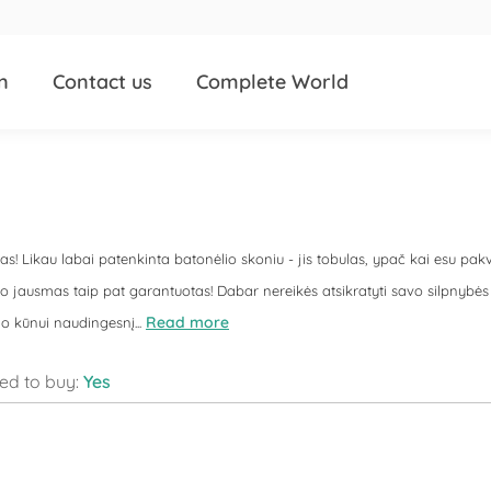
n
Contact us
Complete World
 Likau labai patenkinta batonėlio skoniu - jis tobulas, ypač kai esu pakva
o jausmas taip pat garantuotas! Dabar nereikės atsikratyti savo silpnybės
Read more
o kūnui naudingesnį...
d to buy:
Yes