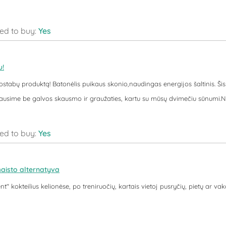
d to buy:
Yes
!
uostabų produktą! Batonėlis puikaus skonio,naudingas energijos šaltinis. Š
iausime be galvos skausmo ir graužaties, kartu su mūsų dvimečiu sūnumi.N
d to buy:
Yes
maisto alternatyva
nt" kokteilius kelionėse, po treniruočių, kartais vietoj pusryčių, pietų ar