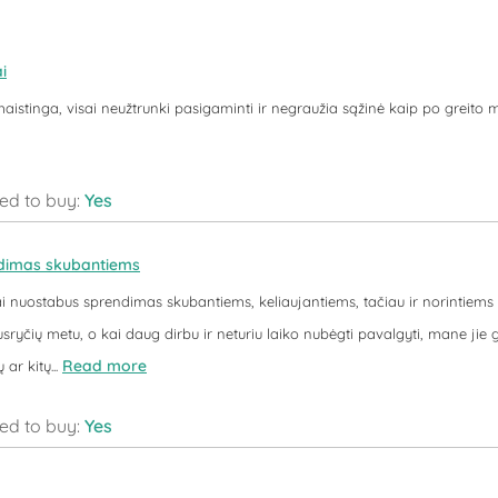
i
maistinga, visai neužtrunki pasigaminti ir negraužia sąžinė kaip po greito
d to buy:
Yes
dimas skubantiems
 tai nuostabus sprendimas skubantiems, keliaujantiems, tačiau ir norintiems 
ryčių metu, o kai daug dirbu ir neturiu laiko nubėgti pavalgyti, mane jie ge
Read more
ar kitų...
d to buy:
Yes